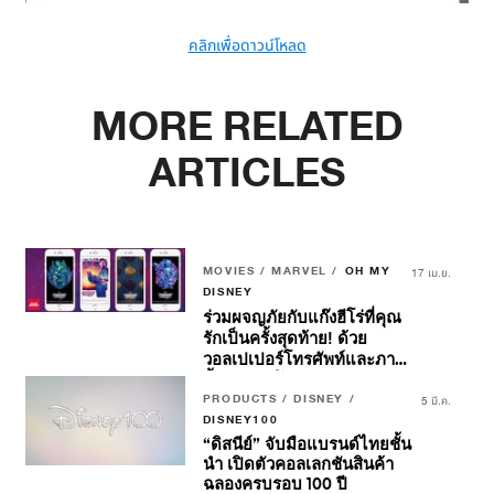
คลิกเพื่อดาวน์โหลด
MORE RELATED
ARTICLES
MOVIES / MARVEL /
OH MY
17 เม.ย.
DISNEY
ร่วมผจญภัยกับแก๊งฮีโร่ที่คุณ
รักเป็นครั้งสุดท้าย! ด้วย
วอลเปเปอร์โทรศัพท์และภาพ
พื้นหลังวิดีโอคอลแรงบันดาล
ใจจาก
PRODUCTS / DISNEY /
Marvel Studios’
5 มี.ค.
Guardians Of The Galaxy
DISNEY100
Volume 3
“ดิสนีย์” จับมือแบรนด์ไทยชั้น
นำ เปิดตัวคอลเลกชันสินค้า
ฉลองครบรอบ 100 ปี