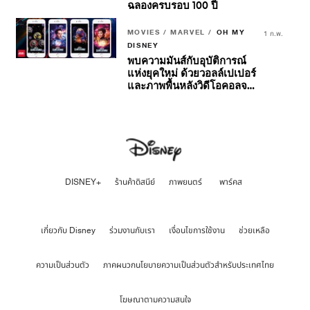
ฉลองครบรอบ 100 ปี
MOVIES / MARVEL /
OH MY
1 ก.พ.
DISNEY
พบความมันส์กับอุบัติการณ์
แห่งยุคใหม่ ด้วยวอลล์เปเปอร์
และภาพพื้นหลังวิดีโอคอลจาก
Marvel Studios’ Ant-Man
and The Wasp:
Quantumania
DISNEY+
ร้านค้าดิสนีย์
ภาพยนตร์
พาร์คส
เกี่ยวกับ Disney
ร่วมงานกับเรา
เงื่อนไขการใช้งาน
ช่วยเหลือ
ความเป็นส่วนตัว
ภาคผนวกนโยบายความเป็นส่วนตัวสำหรับประเทศไทย
โฆษณาตามความสนใจ