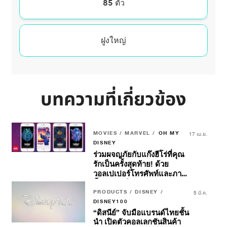
บทความที่เกี่ยวข้อง
MOVIES / MARVEL /
OH MY
17 เม.ย.
DISNEY
ร่วมผจญภัยกับแก๊งฮีโร่ที่คุณ
รักเป็นครั้งสุดท้าย! ด้วย
วอลเปเปอร์โทรศัพท์และภาพ
พื้นหลังวิดีโอคอลแรงบันดาล
ใจจาก
PRODUCTS / DISNEY /
Marvel Studios’
5 มี.ค.
Guardians Of The Galaxy
DISNEY100
Volume 3
“ดิสนีย์” จับมือแบรนด์ไทยชั้น
นำ เปิดตัวคอลเลกชันสินค้า