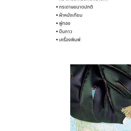
• กระดาษขนาดปกติ
• ผ้าหนังเทียม
• พู่ทอง
• ปืนกาว
• เครื่องพิมพ์