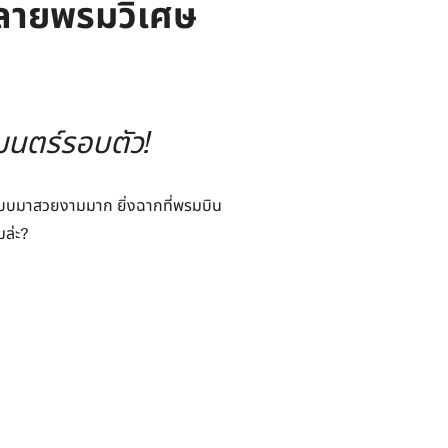
ลายพรมวิเศษ
ทมนตร์รอบตัว!
อกแบบมาสวยงามมาก ยิ่งฉากที่พรมบิน
มล่ะ?