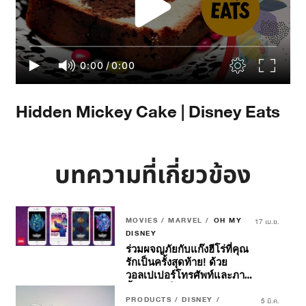
0:00
/
0:00
Hidden Mickey Cake | Disney Eats
บทความที่เกี่ยวข้อง
MOVIES / MARVEL /
OH MY
17 เม.ย.
DISNEY
ร่วมผจญภัยกับแก๊งฮีโร่ที่คุณ
รักเป็นครั้งสุดท้าย! ด้วย
วอลเปเปอร์โทรศัพท์และภาพ
พื้นหลังวิดีโอคอลแรงบันดาล
ใจจาก
PRODUCTS / DISNEY /
Marvel Studios’
5 มี.ค.