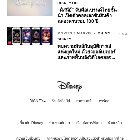
Guardians Of The Galaxy
DISNEY100
Volume 3
“ดิสนีย์” จับมือแบรนด์ไทยชั้น
นำ เปิดตัวคอลเลกชันสินค้า
ฉลองครบรอบ 100 ปี
MOVIES / MARVEL /
OH MY
1 ก.พ.
DISNEY
พบความมันส์กับอุบัติการณ์
แห่งยุคใหม่ ด้วยวอลล์เปเปอร์
และภาพพื้นหลังวิดีโอคอลจาก
Marvel Studios’ Ant-Man
and The Wasp:
Quantumania
DISNEY+
ร้านค้าดิสนีย์
ภาพยนตร์
พาร์คส
เกี่ยวกับ Disney
ร่วมงานกับเรา
เงื่อนไขการใช้งาน
ช่วยเหลือ
ความเป็นส่วนตัว
ภาคผนวกนโยบายความเป็นส่วนตัวสำหรับประเทศไทย