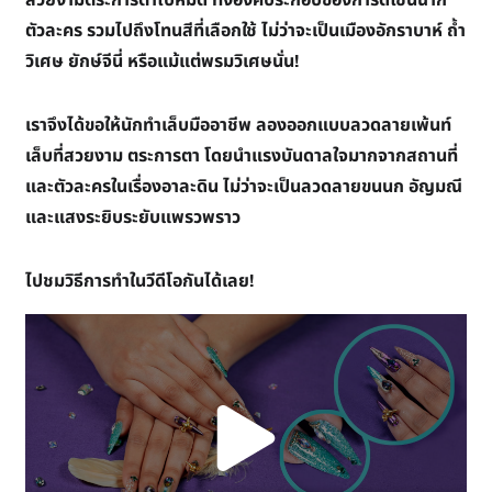
สวยงามตระการตาไปหมด ทั้งองค์ประกอบของการดีไซน์ฉาก
ตัวละคร รวมไปถึงโทนสีที่เลือกใช้ ไม่ว่าจะเป็นเมืองอักราบาห์ ถ้ำ
วิเศษ ยักษ์จีนี่ หรือแม้แต่พรมวิเศษนั่น!
เราจึงได้ขอให้นักทำเล็บมืออาชีพ ลองออกแบบลวดลายเพ้นท์
เล็บที่สวยงาม ตระการตา โดยนำแรงบันดาลใจมากจากสถานที่
และตัวละครในเรื่องอาละดิน ไม่ว่าจะเป็นลวดลายขนนก อัญมณี
และแสงระยิบระยับแพรวพราว
ไปชมวิธีการทำในวีดีโอกันได้เลย!