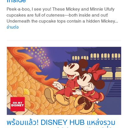
Inside
Peek-a-boo, I see you! These Mickey and Minnie Ufufy
cupcakes are full of cuteness—both inside and out!
Underneath the cupcake tops contain a hidden Mickey...
อ่านต่อ
พร้อมแล้ว! DISNEY HUB แหล่งรวม