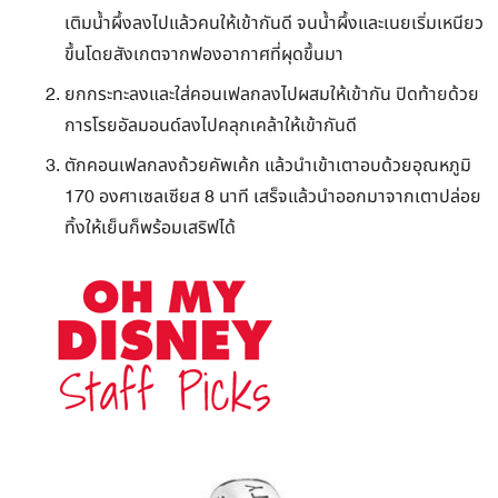
เติมน้ำผึ้งลงไปแล้วคนให้เข้ากันดี จนน้ำผึ้งและเนยเริ่มเหนียว
ขึ้นโดยสังเกตจากฟองอากาศที่ผุดขึ้นมา
ยกกระทะลงและใส่คอนเฟลกลงไปผสมให้เข้ากัน ปิดท้ายด้วย
การโรยอัลมอนด์ลงไปคลุกเคล้าให้เข้ากันดี
ตักคอนเฟลกลงถ้วยคัพเค้ก แล้วนำเข้าเตาอบด้วยอุณหภูมิ
170 องศาเซลเซียส 8 นาที เสร็จแล้วนำออกมาจากเตาปล่อย
ทิ้งให้เย็นก็พร้อมเสริฟได้