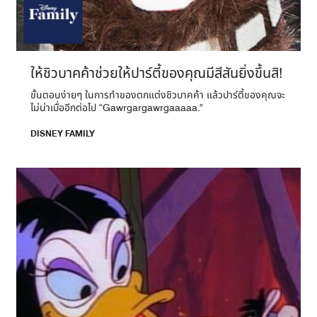
ให้ชิวบาคค้าช่วยให้ปาร์ตี้ของคุณมีสีสันยิ่งขึ้นสิ!
ขั้นตอนง่ายๆ ในการทำของตกแต่งชิวบาคค้า แล้วปาร์ตี้ของคุณจะ
ไม่น่าเบื่ออีกต่อไป “Gawrgargawrgaaaaa.”
DISNEY FAMILY