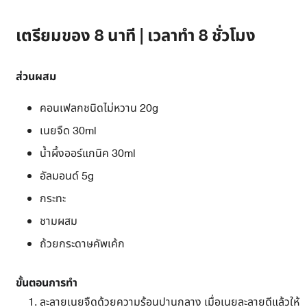
เตรียมของ 8 นาที | เวลาทำ 8 ชั่วโมง
ส่วนผสม
คอนเฟลกชนิดไม่หวาน 20g
เนยจืด 30ml
น้ำผึ้งออร์แกนิค 30ml
อัลมอนด์ 5g
กระทะ
ชามผสม
ถ้วยกระดาษคัพเค้ก
ขั้นตอนการทำ
ละลายเนยจืดด้วยความร้อนปานกลาง เมื่อเนยละลายดีแล้วให้