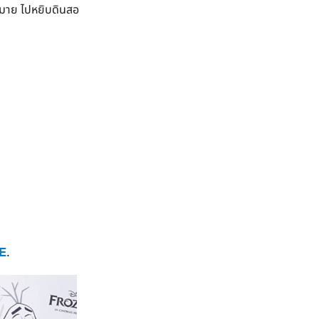
กมาย ไปหยิบดินสอ
E
.