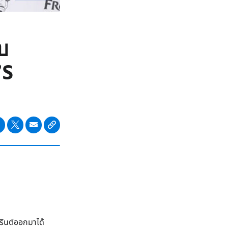
บ
’S
ินต์ออกมาได้