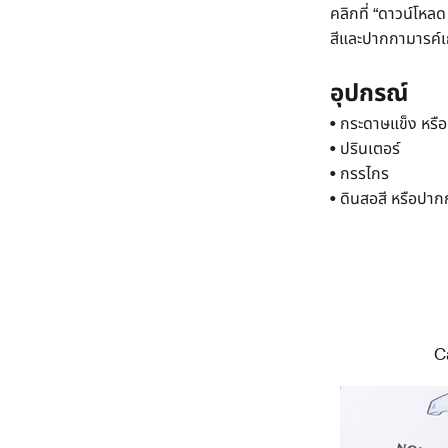
คลิกที่ “ดาวน์โห
สีและปากกามารค์เก
อุปกรณ์
• กระดาษแข็ง หร
• ปรินเตอร์
• กรรไกร
• ดินสอสี หรือปาก
C