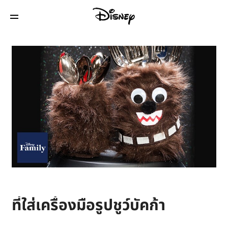
ที่ใส่เครื่องมือรูปชูว์บัคก้า