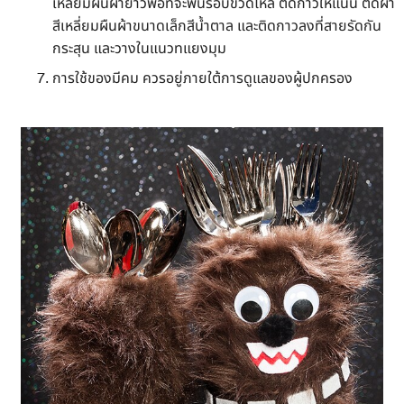
เหลี่ยมผืนผ้ายาวพอที่จะพันรอบขวดโหล ติดกาวให้แน่น ตัดผ้า
สีเหลี่ยมผืนผ้าขนาดเล็กสีน้ำตาล และติดกาวลงที่สายรัดกัน
กระสุน และวางในแนวทแยงมุม
การใช้ของมีคม ควรอยู่ภายใต้การดูแลของผู้ปกครอง