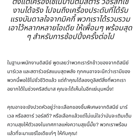
ตั้งแต่เครื่องใช้ในบ้านตีมสตาร์ วอร์สที่ใช้
งานได้จริง ไปจนถึงเครื่องประดับที่ได้รับ
แรงบันดาลใจจากมิคกี้ พวกเราได้รวบรวม
เอาไว้หลากหลายไอเดีย ให้เพื่อนๆ พร้อมสุด
ๆ สำหรับการช้อปปิ้งครั้งต่อไป
ในฐานะพนักงานดิสนีย์ พูดเลยว่าพวกเรารักข้าวของจากดิสนีย์
มาร์เวล และสตาร์วอร์สแบบสุดพลัง ทุกคนอาจจะนึกว่าเรามีของ
พวกนี้พอใช้ไปชั่วชีวิตแล้ว แต่ถ้าคุณได้ลองดูลิสต์สิ่งที่พวกเรา
อยากได้ในช่วงคริสต์มาส คุณจะได้เห็นในอีกแง่มุมหนึ่ง!
คุณอาจจะยังปวดหัวอยู่ว่าจะเลือกของชิ้นพิเศษจากดิสนีย์ มาร์
เวล หรือสตาร์ วอร์สดี? หรือเลือกแล้วแต่ไม่แน่ใจว่ามันจะเติมเต็ม
ความสุขให้ตัวเองในเทศกาลแห่งความสุขนี้มั้ย? พวกเราพร้อม
แล้วที่จะมาแชร์ไอเดียเก๋ๆ ให้กับคุณ!