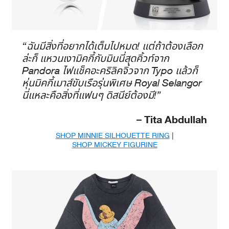
“ฉันมีสิ่งที่อยากได้เต็มไปหมด! แต่ถ้าต้องเลือก
ล่ะก็ แหวนเงามิคกี้กับมินนี่สุดคิ้วท์จาก
Pandora ไฟแช็คอะคริลิคจิ๋วจาก Typo แล้วก็
หุ่นมิคกี้เมาส์ขับเรือรุ่นพิเศษ Royal Selangor
นี่แหละคือสิ่งที่แฟนๆ ดิสนีย์ต้องมี!”
– Tita Abdullah
SHOP MINNIE SILHOUETTE RING
|
SHOP MICKEY FIGURINE