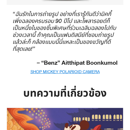
“ฉันรักในการถ่ายรูป อย่างที่เรารู้กันดีว่ามิคกี้
เพิ่งฉลองครบรอบ 90 ปีไป และโพลารอยด์ก็
เป็นหนึ่งในของชิ้นพิเศษที่ร่วมเฉลิมฉลองไปกับ
ช่วงเวลานี้ ถ้าคุณเป็นแฟนดิสนีย์ที่ชอบถ่ายรูป
แล้วล่ะก็ กล้องแบบนี้นี่แหละเป็นของขวัญที่ดี
ที่สุดเลย!”
– “Benz” Aitthipat Boonkumol
SHOP MICKEY POLARIOID CAMERA
บทความที่เกี่ยวข้อง