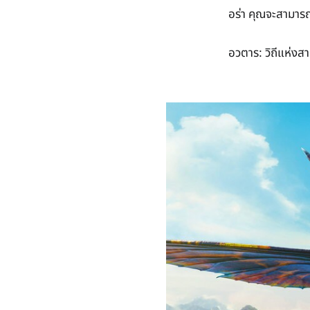
อร่า คุณจะสามารถ
อวตาร: วิถีแห่งส