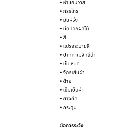
• ผ้าแคนวาส
• กรรไกร
• มันฝรั่ง
• มีดปอกผลไม้
• สี
• แปรงระบายสี
• ปากกาเมจิกสีดำ
• เข็มหมุด
• จักรเย็บผ้า
• ด้าย
• เข็มเย็บผ้า
• ยางยืด
• กระดุม
ข้อควรระวัง