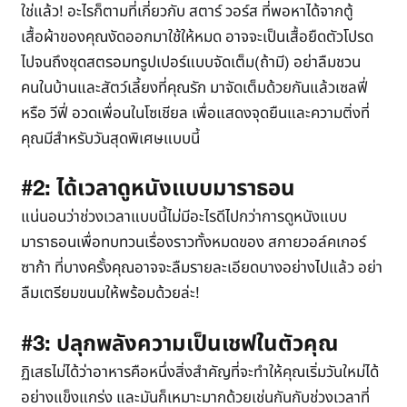
ใช่แล้ว! อะไรก็ตามที่เกี่ยวกับ สตาร์ วอร์ส ที่พอหาได้จากตู้
เสื้อผ้าของคุณงัดออกมาใช้ให้หมด อาจจะเป็นเสื้อยืดตัวโปรด
ไปจนถึงชุดสตรอมทรูปเปอร์แบบจัดเต็ม(ถ้ามี) อย่าลืมชวน
คนในบ้านและสัตว์เลี้ยงที่คุณรัก มาจัดเต็มด้วยกันแล้วเซลฟี่
หรือ วีฟี่ อวดเพื่อนในโซเชียล เพื่อแสดงจุดยืนและความติ่งที่
คุณมีสำหรับวันสุดพิเศษแบบนี้
#2: ได้เวลาดูหนังแบบมาราธอน
แน่นอนว่าช่วงเวลาแบบนี้ไม่มีอะไรดีไปกว่าการดูหนังแบบ
มาราธอนเพื่อทบทวนเรื่องราวทั้งหมดของ สกายวอล์คเกอร์
ซาก้า ที่บางครั้งคุณอาจจะลืมรายละเอียดบางอย่างไปแล้ว อย่า
ลืมเตรียมขนมให้พร้อมด้วยล่ะ!
#3: ปลุกพลังความเป็นเชฟในตัวคุณ
ฏิเสธไม่ได้ว่าอาหารคือหนึ่งสิ่งสำคัญที่จะทำให้คุณเริ่มวันใหม่ได้
อย่างแข็งแกร่ง และมันก็เหมาะมากด้วยเช่นกันกับช่วงเวลาที่