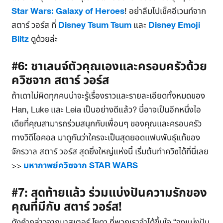
Star Wars: Galaxy of Heroes
! อย่าลืมไปเช็คอีเวนท์จาก
สตาร์ วอร์ส ที่
Disney Tsum Tsum
และ
Disney Emoji
Blitz
ดูด้วยล่ะ
#6: ชาเลนจ์ตัวคุณเองและครอบครัวด้วย
ควิซจาก สตาร์ วอร์ส
ถ้าเดาไม่ผิดทุกคนน่าจะรู้เรื่องราวและรายละเอียดทั้งหมดของ
Han, Luke และ Leia เป็นอย่างดีแล้ว? นี่อาจเป็นอีกหนึ่งไอ
เดียที่คุณสามารถร่วมสนุกกับเพื่อนๆ ของคุณและครอบครัว
ทางวิดีโอคอล มาดูกันว่าใครจะเป็นสุดยอดแฟนพันธุ์แท้ของ
จักรวาล สตาร์ วอร์ส สุดยิ่งใหญ่แห่งนี้ เริ่มต้นทำควิซได้ที่นี่เลย
>>
มหากาพย์ควิซจาก STAR WARS
#7: สุดท้ายแล้ว ร่วมแบ่งปันความรักของ
คุณที่มีกับ สตาร์ วอร์ส!
ดังคำกล่าวจากมาสเตอร์ โยดา ที่พวกเราจำได้ขึ้นใจ “จงแบ่งปัน