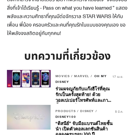
สิ่งที่เจ้าได้เรียนรู้ - Pass on what you have learned ” แสดง
พลังและความศัทธาที่คุณมีต่อจักรวาล STAR WARS ให้กับ
เพื่อน พี่น้อง ครอบครัวและคนที่คุณรักในแบบของคุณเอง ขอ
ให้พลังจงสถิตอยู่กับทุกคน!
บทความที่เกี่ยวข้อง
MOVIES / MARVEL /
OH MY
17 เม.ย.
DISNEY
ร่วมผจญภัยกับแก๊งฮีโร่ที่คุณ
รักเป็นครั้งสุดท้าย! ด้วย
วอลเปเปอร์โทรศัพท์และภาพ
พื้นหลังวิดีโอคอลแรงบันดาล
ใจจาก
PRODUCTS / DISNEY /
Marvel Studios’
5 มี.ค.
Guardians Of The Galaxy
DISNEY100
Volume 3
“ดิสนีย์” จับมือแบรนด์ไทยชั้น
นำ เปิดตัวคอลเลกชันสินค้า
ฉลองครบรอบ 100 ปี