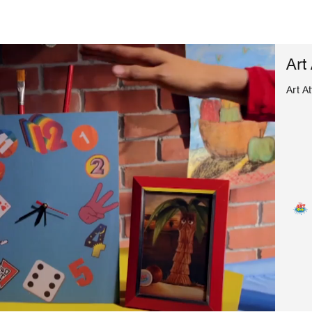
Art
Art A