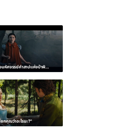
เป็นเจ้าของมหัศจรรย์คำสาปแห่งป่าพิศวง
ียกคุณว่าอะไรนะ?"