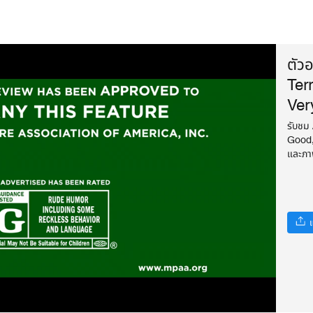
ตัว
Ter
Ver
รับชม
Good,
และภาพ
แ