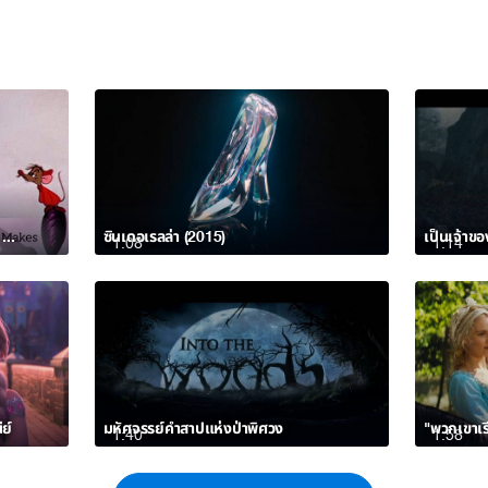
วิดีโอเนื้อเพลง A Dream Is A Wish Your Heart Makes จากภาพยนตร์ Cinderella
ซินเดอเรลล่า (2015)
1:08
1:14
ย์
มหัศจรรย์คำสาปแห่งป่าพิศวง
"พวกเขาเร
1:40
1:58