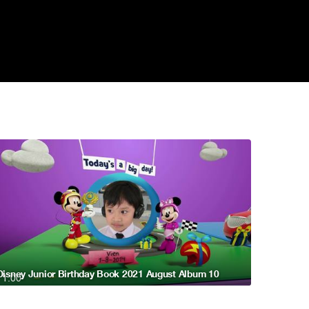
Disney Junior Birthday Book 2021 August Album 10
1:00