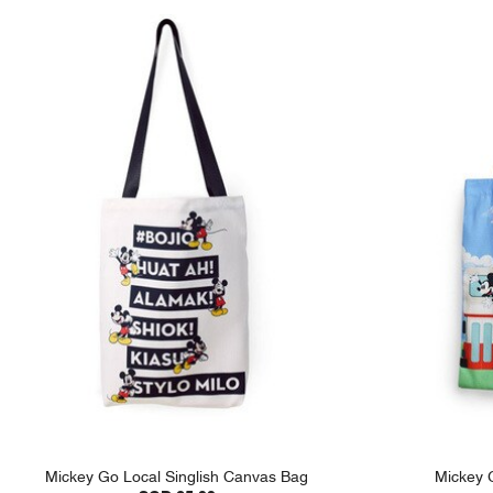
Mickey Go Local Singlish Canvas Bag
Mickey 