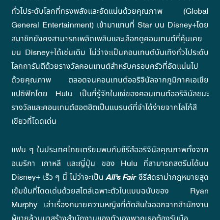
ทั่วไประดับโลกที่ทรงพลังและอัดแน่นด้วยคุณภาพ (Global
General Entertainment) เข้ามาแทนที่ Star บน Disney+โดย
สมาชิกยังคงสามารถเพลิดเพลินและเลือกดูคอนเทนต์ที่คุ้นเคย
บน Disney+ได้เช่นเดิม ไม่ว่าจะเป็นคอนเทนต์บันเทิงทั่วไประดับ
โลกการันตีด้วยรางวัลคอนเทนต์สำหรับครอบครัวที่อัดแน่นไป
ด้วยคุณภาพ ตลอดจนคอนเทนต์ออริจินัลจากภูมิภาคเอเชีย
แปซิฟิกโดย Hulu เป็นที่รู้จักในแง่ของคอนเทนต์ออริจินัลชนะ
รางวัลและคอนเทนต์ฮอตฮิตเป็นแบรนด์ที่จำได้ง่ายจากโลโก้สี
เขียวที่โดดเด่น
แฟน ๆ ในประเทศไทยเตรียมพบกับซีรีส์ออริจินัลคุณภาพทั้งจาก
อเมริกา เกาหลี และญี่ปุ่น ของ Hulu ที่สามารถสตรีมได้บน
Disney+ เร็ว ๆ นี้ ไม่ว่าจะเป็น
All
’
s Fair
ซีรีส์ดราม่ากฎหมายสุด
เข้มข้นที่โดดเด่นด้วยสไตล์เฉพาะตัวในแบบฉบับของ Ryan
Murphy เล่าเรื่องทนายความหญิงที่ตัดสินใจออกจากสำนักงาน
ผู้ชายล้วนมาสร้างสำนักงานของตัวเองพวกเธอต้องรับมือ