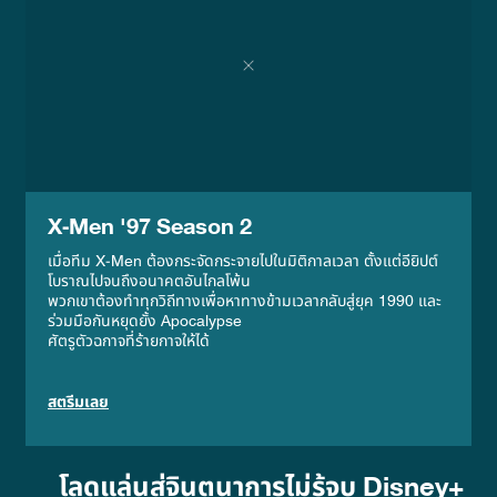
X-Men '97 Season 2
เมื่อทีม X-Men ต้องกระจัดกระจายไปในมิติกาลเวลา ตั้งแต่อียิปต์
โบราณไปจนถึงอนาคตอันไกลโพ้น
พวกเขาต้องทำทุกวิถีทางเพื่อหาทางข้ามเวลากลับสู่ยุค 1990 และ
ร่วมมือกันหยุดยั้ง Apocalypse
ศัตรูตัวฉกาจที่ร้ายกาจให้ได้
สตรีมเลย
โลดแล่นสู่จินตนาการไม่รู้จบ Disney+