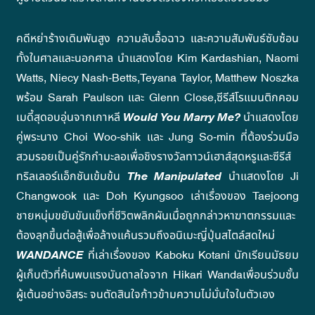
คดีหย่าร้างเดิมพันสูง ความลับอื้อฉาว และความสัมพันธ์ซับซ้อน
ทั้งในศาลและนอกศาล นำแสดงโดย Kim Kardashian, Naomi
Watts, Niecy Nash-Betts,Teyana Taylor, Matthew Noszka
พร้อม Sarah Paulson และ Glenn Close,ซีรีส์โรแมนติกคอม
เมดี้สุดอบอุ่นจากเกาหลี
Would You Marry Me?
นำแสดงโดย
คู่พระนาง Choi Woo-shik และ Jung So-min ที่ต้องร่วมมือ
สวมรอยเป็นคู่รักกำมะลอเพื่อชิงรางวัลทาวน์เฮาส์สุดหรูและซีรีส์
ทริลเลอร์แอ็กชันเข้มข้น
The Manipulated
นำแสดงโดย Ji
Changwook และ Doh Kyungsoo เล่าเรื่องของ Taejoong
ชายหนุ่มขยันขันแข็งที่ชีวิตพลิกผันเมื่อถูกกล่าวหาฆาตกรรมและ
ต้องลุกขึ้นต่อสู้เพื่อล้างแค้นรวมถึงอนิเมะญี่ปุ่นสไตล์สดใหม่
WANDANCE
ที่เล่าเรื่องของ Kaboku Kotani นักเรียนมัธยม
ผู้เก็บตัวที่ค้นพบแรงบันดาลใจจาก Hikari Wandaเพื่อนร่วมชั้น
ผู้เต้นอย่างอิสระ จนตัดสินใจก้าวข้ามความไม่มั่นใจในตัวเอง